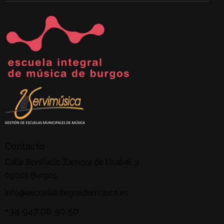
Contacto
Calle Bonifacio Zamora de Usabel, 3
09001 Burgos
info@escuelaintegraldemusica.es
+34 947 06 50 50