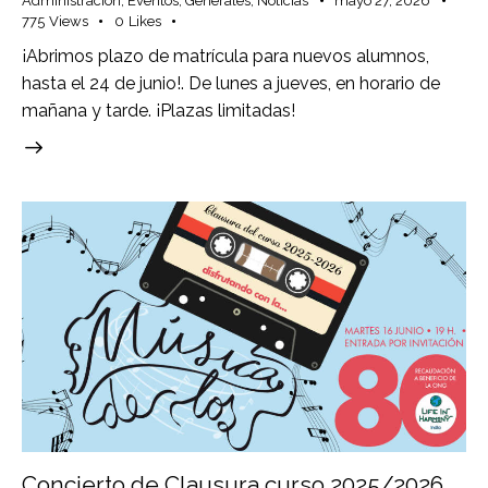
Administracion
,
Eventos
,
Generales
,
Noticias
mayo 27, 2026
775
Views
0
Likes
¡Abrimos plazo de matrícula para nuevos alumnos,
hasta el 24 de junio!. De lunes a jueves, en horario de
mañana y tarde. ¡Plazas limitadas!
Concierto de Clausura curso 2025/2026