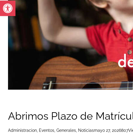
Abrir barra de herramientas
Abrimos Plazo de Matrícu
Administracion
,
Eventos
,
Generales
,
Noticias
mayo 27, 2026
807
Vi