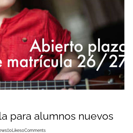
la para alumnos nuevos
ews
0
Likes
0
Comments