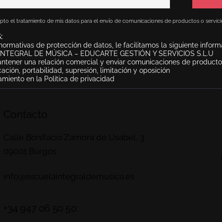
pto el tratamiento de mis datos para el envío de comunicaciones de productos o servici
:
ormativas de protección de datos, le facilitamos la siguiente inform
NTEGRAL DE MÚSICA – EDUCARTE GESTIÓN Y SERVICIOS S.L.U
tener una relación comercial y enviar comunicaciones de productos
cación, portabilidad, supresión, limitación y oposición
amiento en la Política de privacidad
Contacto
Calle Bonifacio Zamora de Usabel, 3
09001 Burgos
info@escuelaintegraldemusica.es
+34 947 06 50 50