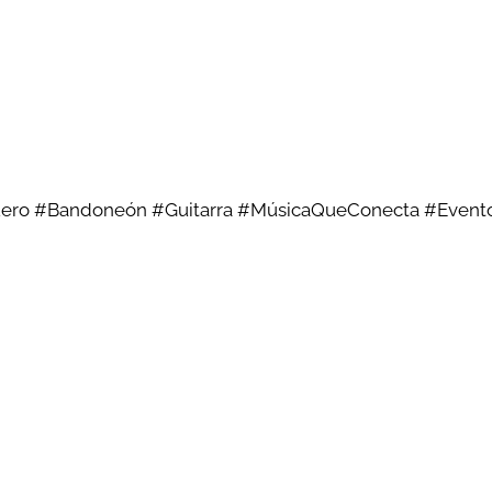
üero #Bandoneón #Guitarra #MúsicaQueConecta #Event