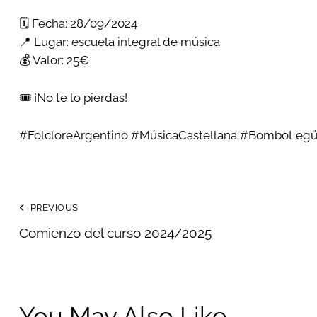
🗓️ Fecha: 28/09/2024
📍 Lugar: escuela integral de música
💰 Valor: 25€
🎟️ ¡No te lo pierdas!
#FolcloreArgentino #MúsicaCastellana #BomboLeg
PREVIOUS
Comienzo del curso 2024/2025
You May Also Like