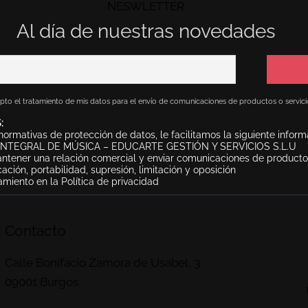
NESWLETTER
Al día de nuestras novedades
pto el tratamiento de mis datos para el envío de comunicaciones de productos o servici
:
ormativas de protección de datos, le facilitamos la siguiente inform
NTEGRAL DE MÚSICA – EDUCARTE GESTIÓN Y SERVICIOS S.L.U
tener una relación comercial y enviar comunicaciones de productos
cación, portabilidad, supresión, limitación y oposición
amiento en la Política de privacidad
Contacto
Calle Bonifacio Zamora de Usabel, 3
09001 Burgos